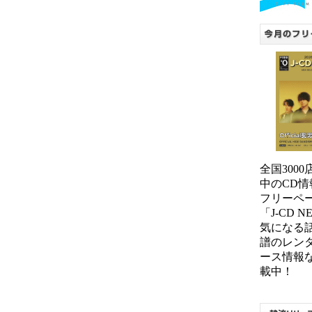
全国300
中のCD情
フリーペ
「J-CD 
気になる
譜のレン
ース情報
載中！