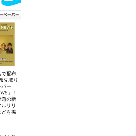
0店で配布
報先取り
ーパー
NEWS」！
話題の新
タルリリ
などを掲