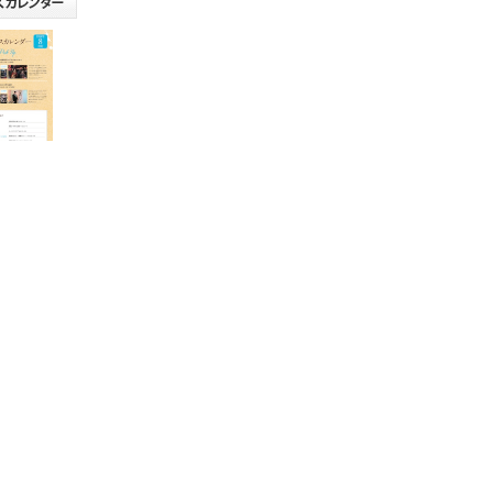
リリース
(20日更
たしま
にてご活
い。
朝鮮によ