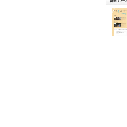
ログイン
店様のみがご利用可能なメニューとなっております。
「パスワード」がご不明な方は、
メール
か
お電話
最新韓流
34-8824）
にてご連絡下さい。
情報を毎月
新)発信い
す。店頭
用くださ
北