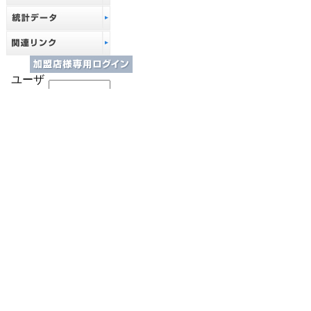
ユーザ
名:
パスワ
本メニューは、ＣＤＶＪ加盟
ード:
加盟店様で「ユーザ名」
（03-32
ユーザ
名:
チャート用データ
パスワー
の提供店様専用と
ド:
なり、ログインが
必要となります。
新規ご利用希望の方
はこちらまでご連絡
下さい