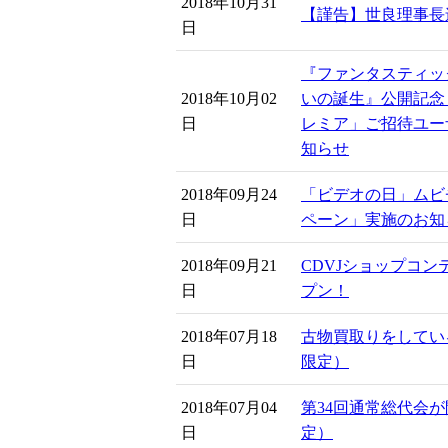
2018年10月31
【謹告】世良理事長
日
『ファンタスティッ
2018年10月02
いの誕生』公開記念
日
レミア」ご招待ユー
知らせ
2018年09月24
「ビデオの日」ムビ
日
ペーン」実施のお知
2018年09月21
CDVJショップコン
日
プン！
2018年07月18
古物買取りをしてい
日
限定）
2018年07月04
第34回通常総代会
日
定）