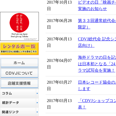
2017年10月13
ビデオの日「映画チ
日
実施のお知らせ
2017年06月28
第３３回通常総代会
日
限定）
2017年06月13
CDVJ総代会 記念
日
店向け）
海外ドラマの日を記
2017年04月07
は日本初となる「2
日
ラマ試写会を実施！
2017年03月27
日本レコード協会の
日
します
2017年03月13
「CDVJショップコ
日
表！