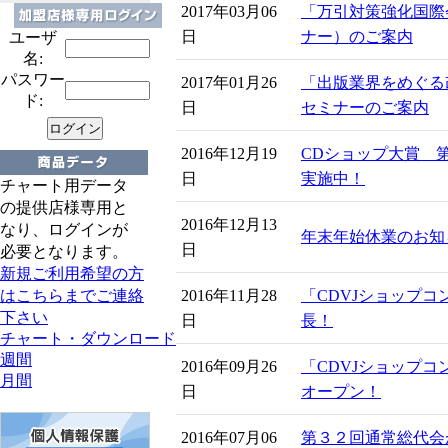
2017年03月06
「万引対策強化国際
日
ナー）のご案内
ユーザ
名:
パスワー
2017年01月26
「出版業界をめぐる
ド:
日
セミナーのご案内
2016年12月19
CDショップ大賞 
日
実施中！
チャート用データ
の提供店様専用と
2016年12月13
なり、ログインが
年末年始休業のお知
日
必要となります。
新規ご利用希望の方
はこちらまでご連絡
2016年11月28
「CDVJショップコン
下さい
日
長！
チャート・ダウンロード
週間
2016年09月26
「CDVJショップコ
月間
日
オープン！
2016年07月06
第３２回通常総代会