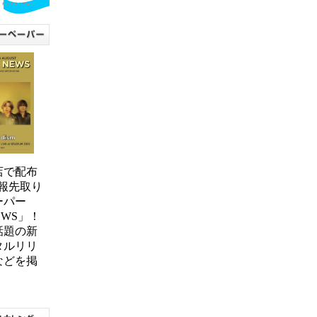
0店で配布
報先取り
ーパー
NEWS」！
話題の新
タルリリ
などを掲