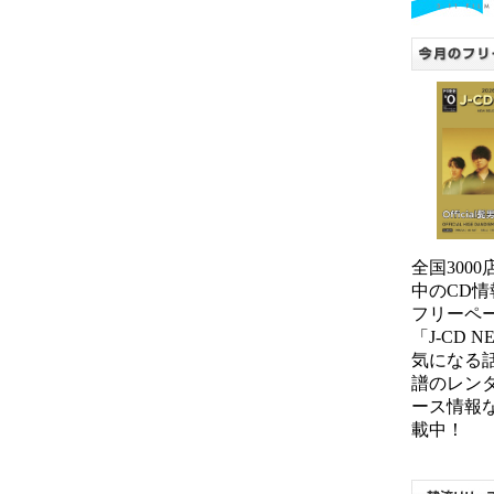
全国300
中のCD情
フリーペ
「J-CD 
気になる
譜のレン
ース情報
載中！