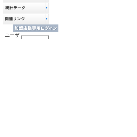
ユーザ
名:
パスワ
本メニューは、ＣＤＶＪ加盟
ード:
加盟店様で「ユーザ名」
（03-32
ユーザ
名:
チャート用データ
パスワー
の提供店様専用と
ド:
なり、ログインが
必要となります。
新規ご利用希望の方
はこちらまでご連絡
下さい