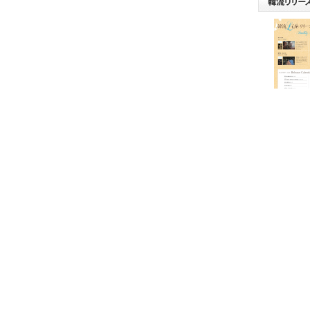
ログイン
店様のみがご利用可能なメニューとなっております。
「パスワード」がご不明な方は、
メール
か
お電話
最新韓流
34-8824）
にてご連絡下さい。
情報を毎月
新)発信い
す。店頭
用くださ
北