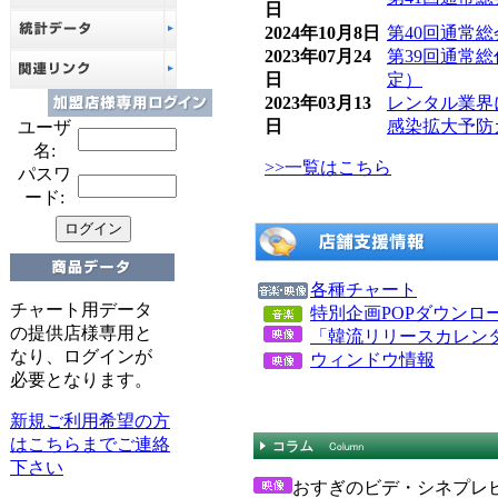
日
2024年10月8日
第40回通常
2023年07月24
第39回通常
日
定）
2023年03月13
レンタル業界
日
感染拡大予防
ユーザ
名:
>>一覧はこちら
パスワ
ード:
各種チャート
チャート用データ
特別企画POPダウンロ
の提供店様専用と
「韓流リリースカレン
なり、ログインが
ウィンドウ情報
必要となります。
新規ご利用希望の方
はこちらまでご連絡
下さい
おすぎのビデ・シネプレ